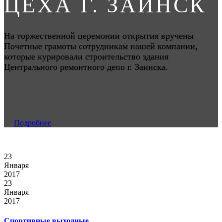
ЦЕХА Г. ЗАИНСК
На торжественной церемонии открытия вручены
Почетные грамоты сотрудникам нашей компании,
которые курировали строительство здания
Центрального ремонтного депо г. Заинска.
Подробнее
23
Января
2017
23
Января
2017
Спортивные выходные