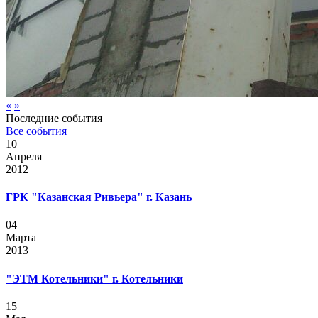
«
»
Последние события
Все события
10
Апреля
2012
ГРК "Казанская Ривьера" г. Казань
04
Марта
2013
"ЭТМ Котельники" г. Котельники
15